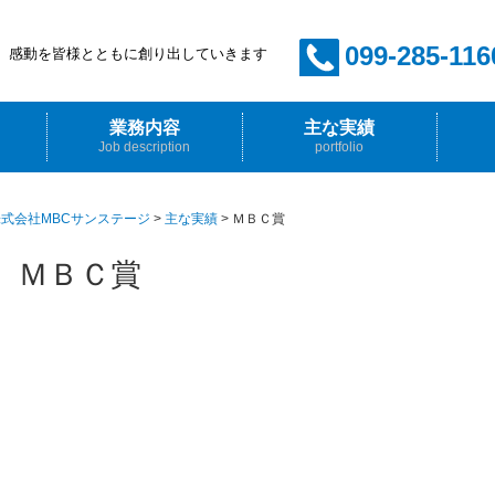
099-285-116
感動を皆様とともに創り出していきます
業務内容
主な実績
Job description
portfolio
イベント企画・プロデュース
音響・照明・映像・舞台
ホール管理
放送技術
採用情
先輩か
式会社MBCサンステージ
>
主な実績
>
ＭＢＣ賞
ＭＢＣ賞