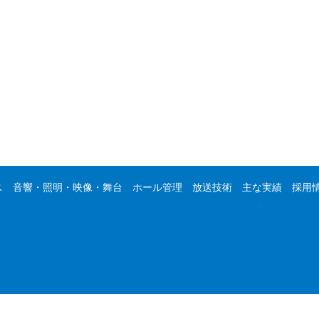
ス
音響・照明・映像・舞台
ホール管理
放送技術
主な実績
採用