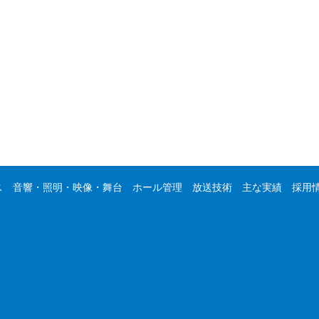
ス
音響・照明・映像・舞台
ホール管理
放送技術
主な実績
採用