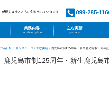
099-285-116
感動を皆様とともに創り出していきます
業務内容
主な実績
Job description
portfolio
イベント企画・プロデュース
音響・照明・映像・舞台
ホール管理
放送技術
採用情
先輩か
式会社MBCサンステージ
>
主な実績
>
鹿児島市制125周年・新生鹿児島市10周年
鹿児島市制125周年・新生鹿児島