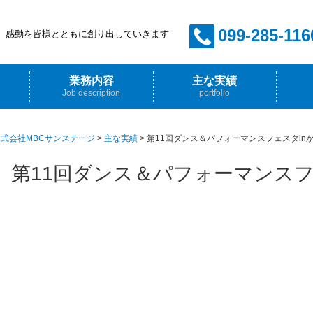
099-285-116
感動を皆様とともに創り出していきます
業務内容
主な実績
Job description
portfolio
イベント企画・プロデュース
音響・照明・映像・舞台
ホール管理
放送技術
採用情
先輩か
式会社MBCサンステージ
>
主な実績
>
第11回ダンス＆パフォーマンスフェスタin
第11回ダンス＆パフォーマンスフ