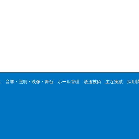
ス
音響・照明・映像・舞台
ホール管理
放送技術
主な実績
採用