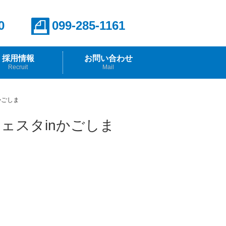
0
099-285-1161
採用情報
お問い合わせ
Recruit
Mail
報
らのメッセージ
かごしま
ェスタinかごしま