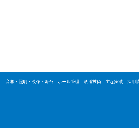
ス
音響・照明・映像・舞台
ホール管理
放送技術
主な実績
採用