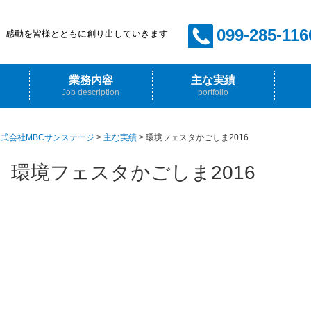
099-285-116
感動を皆様とともに創り出していきます
業務内容
主な実績
Job description
portfolio
イベント企画・プロデュース
音響・照明・映像・舞台
ホール管理
放送技術
採用情
先輩か
式会社MBCサンステージ
>
主な実績
>
環境フェスタかごしま2016
環境フェスタかごしま2016