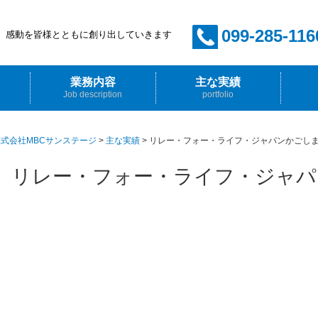
099-285-116
感動を皆様とともに創り出していきます
業務内容
主な実績
Job description
portfolio
イベント企画・プロデュース
音響・照明・映像・舞台
ホール管理
放送技術
採用情
先輩か
式会社MBCサンステージ
>
主な実績
>
リレー・フォー・ライフ・ジャパンかごしま2
リレー・フォー・ライフ・ジャパン