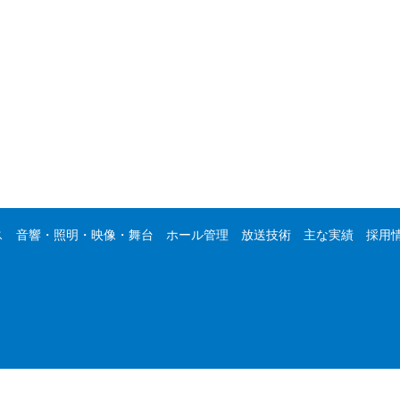
ス
音響・照明・映像・舞台
ホール管理
放送技術
主な実績
採用